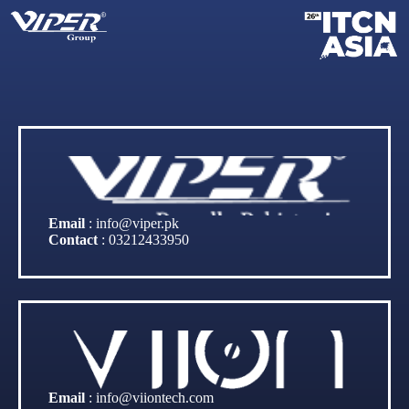
Email
:
info@viper.pk
Contact
:
03212433950
Email
:
info@viiontech.com